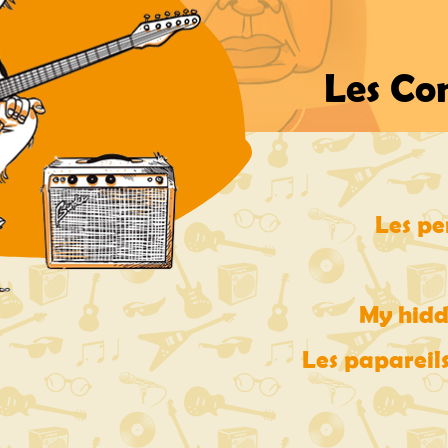
Les Co
Les pe
My hidd
Les papareil