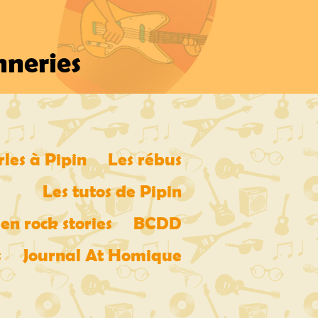
nneries
rles à Pipin
Les rébus
Les tutos de Pipin
en rock stories
BCDD
s
Journal At Homique