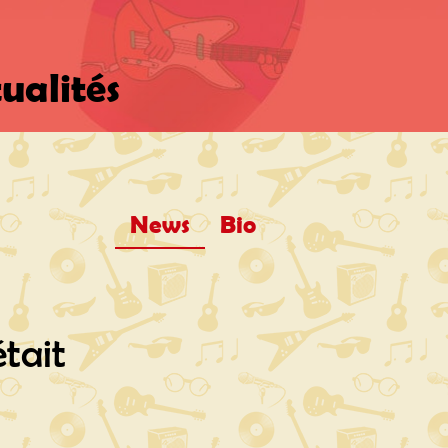
ualités
News
Bio
tait