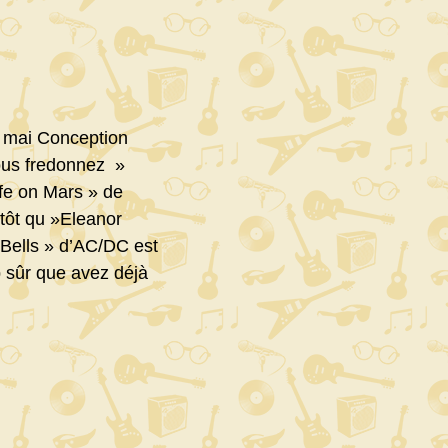
4 mai Conception
ous fredonnez »
ife on Mars » de
utôt qu »Eleanor
 Bells » d’AC/DC est
p sûr que avez déjà