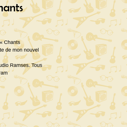
hants
 « Chants
ute de mon nouvel
studio Ramses. Tous
gram