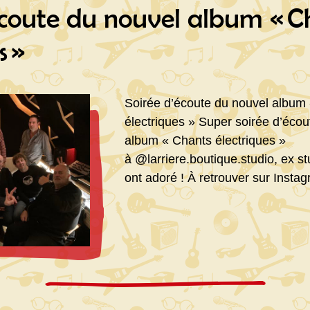
écoute du nouvel album « C
avril
s »
Soirée d’écoute du nouvel album
électriques » Super soirée d’éco
album « Chants électriques »
à @larriere.boutique.studio, ex 
ont adoré ! À retrouver sur Insta