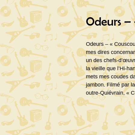
Odeurs – 
Odeurs – « Couscous
mes dires concernant
un des chefs-d’œuvr
la vieille que l’Hi-ha
mets mes coudes dan
jambon. Filmé par l
outre-Quiévrain, « 