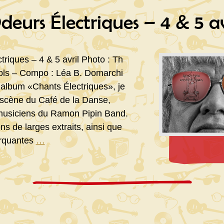
14
eurs Électriques – 4 & 5 av
mai
riques – 4 & 5 avril Photo : Th
Idols – Compo : Léa B. Domarchi
album «Chants Électriques», je
 scène du Café de la Danse,
musiciens du Ramon Pipin Band.
ns de larges extraits, ainsi que
Concert
rquantes
…
Odeurs
Électriques
–
4
&
5