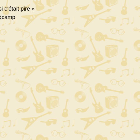
 c’était pire »
ndcamp