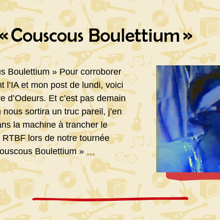
« Couscous Boulettium »
 Boulettium » Pour corroborer
 l’IA et mon post de lundi, voici
e d’Odeurs. Et c’est pas demain
n nous sortira un truc pareil, j’en
s la machine à trancher le
a RTBF lors de notre tournée
Odeurs
Couscous Boulettium »
…
–
« Couscous
Boulettium »