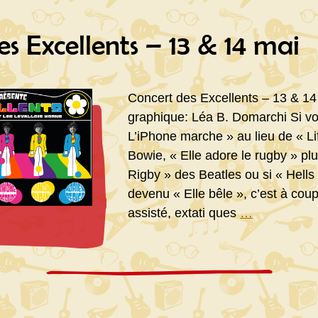
s Excellents – 13 & 14 mai
Concert des Excellents – 13 & 1
graphique: Léa B. Domarchi Si v
L’iPhone marche » au lieu de « L
Bowie, « Elle adore le rugby » pl
Rigby » des Beatles ou si « Hells
devenu « Elle bêle », c’est à cou
Concert
assisté, extati ques
…
des
Excellents
–
13
&