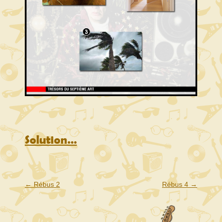
Solution…
Navigation
←
Rébus 2
Rébus 4
→
de