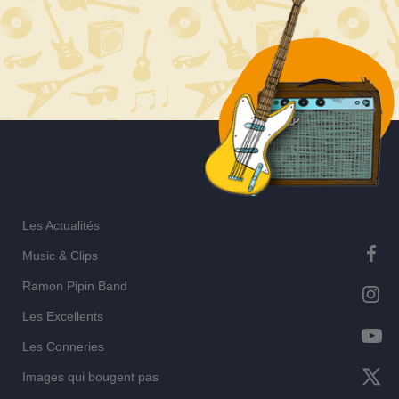
l’article
Les Actualités
Music & Clips
Ramon Pipin Band
Les Excellents
Les Conneries
Images qui bougent pas