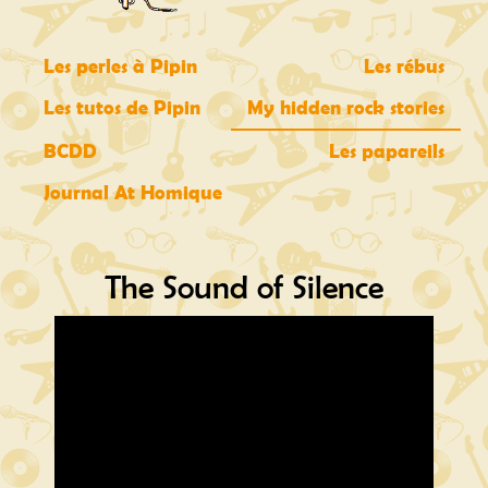
Les perles à Pipin
Les rébus
Les tutos de Pipin
My hidden rock stories
BCDD
Les papareils
Journal At Homique
The Sound of Silence