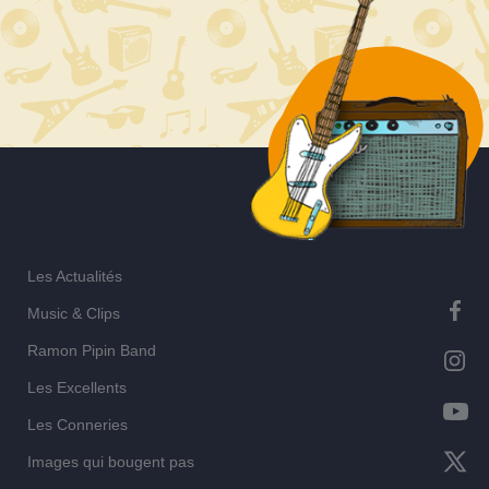
l’article
Les Actualités
Music & Clips
Ramon Pipin Band
Les Excellents
Les Conneries
Images qui bougent pas