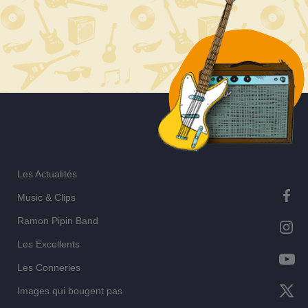
l’article
Les Actualités
Music & Clips
Ramon Pipin Band
Les Excellents
Les Conneries
Images qui bougent pas