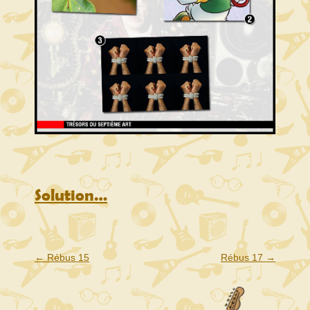
Solution…
Navigation
←
Rébus 15
Rébus 17
→
de