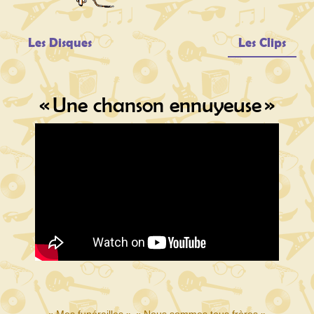
Les Disques
Les Clips
« Une chanson ennuyeuse »
←
« Mes funérailles »
« Nous sommes tous frères »
→