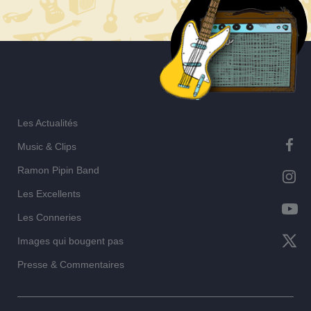
Les Actualités
Music & Clips
Ramon Pipin Band
Les Excellents
Les Conneries
Images qui bougent pas
Presse & Commentaires