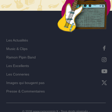
Les Actualités
Music & Clips
Ramon Pipin Band
Les Excellents
Les Conneries
Images qui bougent pas
Presse & Commentaires
© 2026 www.ramonpipin.fr - Tous droits réservés -